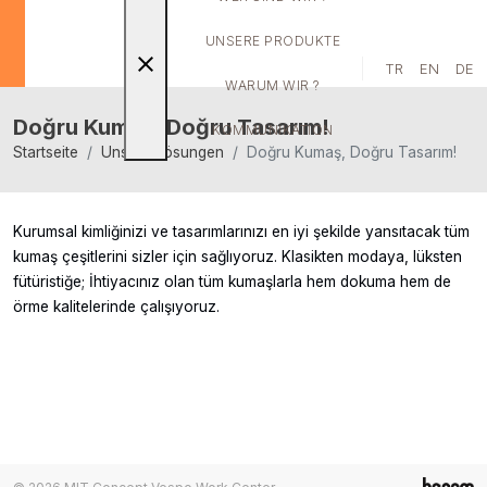
UNSERE PRODUKTE
close
TR
EN
DE
WARUM WIR ?
Doğru Kumaş, Doğru Tasarım!
KOMMUNIKATION
Startseite
Unsere Lösungen
Doğru Kumaş, Doğru Tasarım!
Kurumsal kimliğinizi ve tasarımlarınızı en iyi şekilde yansıtacak tüm
kumaş çeşitlerini sizler için sağlıyoruz. Klasikten modaya, lüksten
fütüristiğe; İhtiyacınız olan tüm kumaşlarla hem dokuma hem de
örme kalitelerinde çalışıyoruz.